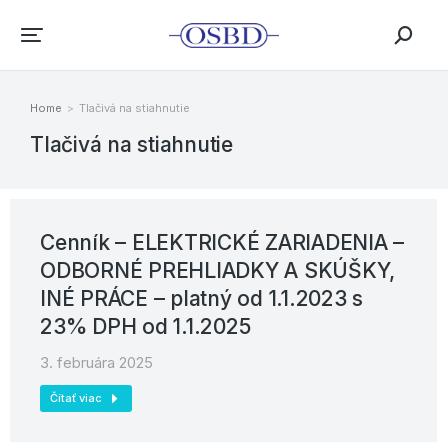
Home
Tlačivá na stiahnutie
You are here:
Tlačivá na stiahnutie
Cenník – ELEKTRICKÉ ZARIADENIA –
ODBORNÉ PREHLIADKY A SKÚŠKY,
INÉ PRÁCE – platný od 1.1.2023 s
23% DPH od 1.1.2025
3. februára 2025
Čítať viac