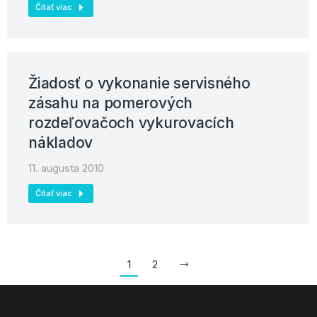
Čítať viac
Žiadosť o vykonanie servisného
zásahu na pomerových
rozdeľovačoch vykurovacích
nákladov
11. augusta 2010
Čítať viac
1
2