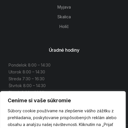
Myjava
Skalica
Holíč
Úradné hodiny
Pondelok 8:00 – 14:30
Utorok 8:00 – 14:30
Streda 7:30 – 16:30
Štvrtok 8:00 – 14:30
Piatok 8:00 – 14:00
Ceníme si vaše súkromie
Súbory cookie používame na zlepšenie vášho zážitku z
prehliadania, poskytovanie prispôsobených reklám alebo
obsahu a analýzu našej návštevnosti. Kliknutím na „Prijať