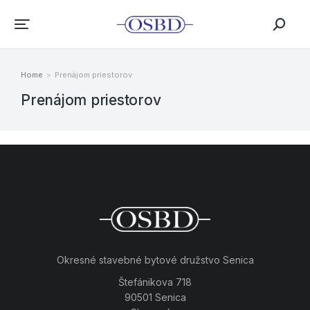
Home
Prenájom priestorov
You are here:
Prenájom priestorov
Okresné stavebné bytové družstvo Senica
Štefánikova 718
90501 Senica