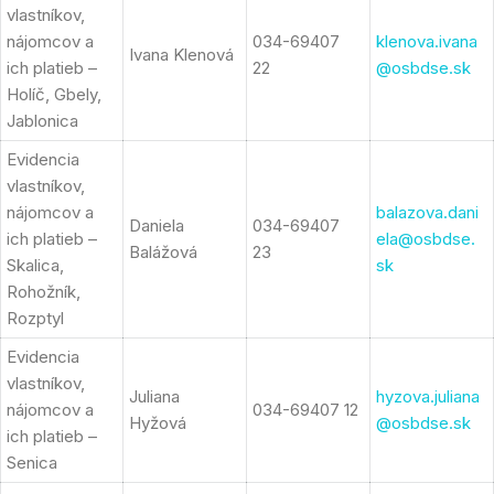
vlastníkov,
nájomcov a
034-69407
klenova.ivana
Ivana Klenová
ich platieb –
22
@osbdse.sk
Holíč, Gbely,
Jablonica
Evidencia
vlastníkov,
nájomcov a
balazova.dani
Daniela
034-69407
ich platieb –
ela@osbdse.
Balážová
23
Skalica,
sk
Rohožník,
Rozptyl
Evidencia
vlastníkov,
Juliana
hyzova.juliana
nájomcov a
034-69407 12
Hyžová
@osbdse.sk
ich platieb –
Senica