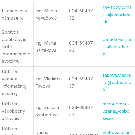
kovacovic.ma
Ekonomický
Ing. Martin
034-69407
rtin@osbdse.
námestník
Kovačovič
32
sk
Správca
počítačovej
bartekova.ma
Ing. Marta
034-69407
siete a
rta@osbdse.s
Barteková
20
informačného
k
systému
Učtáreň-
fakova.vladim
vedúca
Ing. Vladimíra
034-69407
ira@osbdse.s
informačnej
Faková
37
k
sústavy
Učtáreň-
svobodova.z
Ing. Zuzana
034-69407
všeobecný
uzana@osbd
Svobodová
37
účtovník
se.sk
Učtáreň-
Darina
wolfova.darin