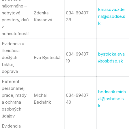
nájomného –
karasova.zde
nebytové
Zdenka
034-69407
na@osbdse.s
priestory, daň
Karasová
38
k
z
nehnuteľností
Evidencia a
likvidácia
034-69407
bystricka.eva
došlých
Eva Bystrická
19
@osbdse.sk
faktúr,
doprava
Referent
personálnej
bednarik.mich
práce, mzdy
Michal
034-69407
al@osbdse.s
a ochrana
Bednárik
40
k
osobných
údajov
Evidencia