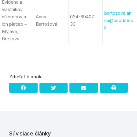
Evidencia
vlastníkov,
bartosova.an
nájomcov a
Anna
034-69407
na@osbdse.s
ich platieb –
Bartošová
33
k
Myjava,
Brezová
Zdieľať článok:
Súvisiace články