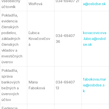
všeobecný
034-69407 21
Wolfová
a@osbdse.sk
účtovník
Pokladňa,
evidencia
členských
podielov,
Ľubica
kovacovicova
034-69407
základných
Kovačovičov
.lubica@osbd
36
členských
á
se.sk
vkladov a
investičných
úverov
Pokladňa,
správa
fabokova.mar
bankových
Mária
034-69407
ia@osbdse.s
bežných a
Faboková
13
k
úverových
účtov
Evidencia