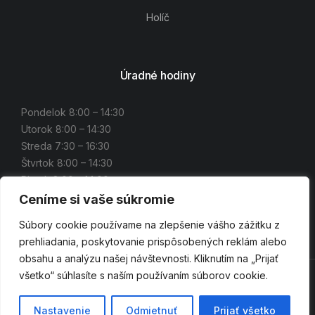
Holíč
Úradné hodiny
Pondelok 8:00 – 14:30
Utorok 8:00 – 14:30
Streda 7:30 – 16:30
Štvrtok 8:00 – 14:30
Piatok 8:00 – 14:00
Ceníme si vaše súkromie
Súbory cookie používame na zlepšenie vášho zážitku z
prehliadania, poskytovanie prispôsobených reklám alebo
obsahu a analýzu našej návštevnosti. Kliknutím na „Prijať
všetko“ súhlasíte s naším používaním súborov cookie.
© 2022 Okresné stavebné bytové družstvo Senica
Nastavenie
Odmietnuť
Prijať všetko
Powered by hostcamp.eu