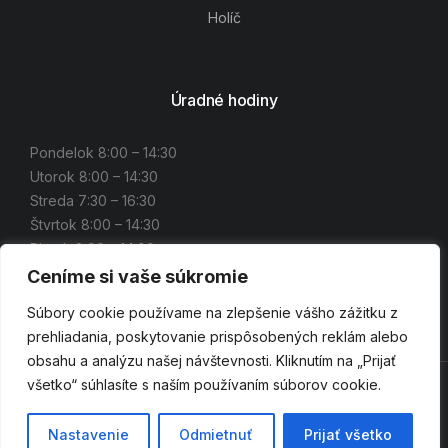
Holíč
Úradné hodiny
Pondelok 8:00 – 14:30
Utorok 8:00 – 14:30
Streda 7:30 – 16:30
Štvrtok 8:00 – 14:30
Piatok 8:00 – 14:00
Ceníme si vaše súkromie
Súbory cookie používame na zlepšenie vášho zážitku z
prehliadania, poskytovanie prispôsobených reklám alebo
obsahu a analýzu našej návštevnosti. Kliknutím na „Prijať
všetko“ súhlasíte s naším používaním súborov cookie.
© 2022 Okresné stavebné bytové družstvo Senica
Nastavenie
Odmietnuť
Prijať všetko
Powered by hostcamp.eu