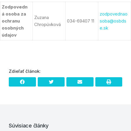
Zodpovedn
á osoba za
zodpovednao
Zuzana
ochranu
034-69407 11
soba@osbds
Chropúvková
osobných
e.sk
údajov
Zdieľať článok:
Súvisiace články