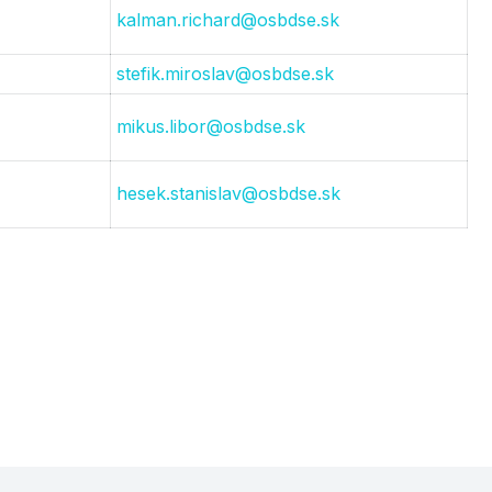
kalman.richard@osbdse.sk
stefik.miroslav@osbdse.sk
mikus.libor@osbdse.sk
hesek.stanislav@osbdse.sk