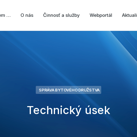
jem …
O nás
Činnosť a služby
Webportál
Aktuali
SPRÁVA BYTOVÉHO DRUŽSTVA
Technický úsek