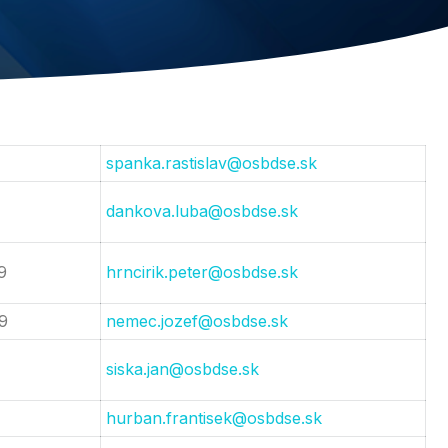
spanka.rastislav@osbdse.sk
dankova.luba@osbdse.sk
9
hrncirik.peter@osbdse.sk
9
nemec.jozef@osbdse.sk
siska.jan@osbdse.sk
hurban.frantisek@osbdse.sk