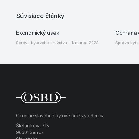
Súvisiace články
Ekonomický úsek
Ochrana 
Správa bytového družstva
1. marca 2023
Správa byto
Okresné stavebné bytové družstvo Senica
Štefánikova 718
90501 Senica