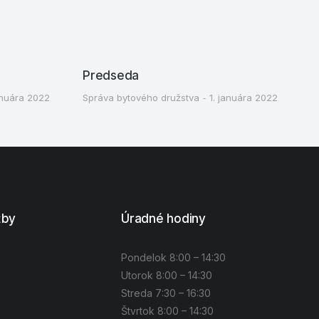
Predseda
anuára 2022
Správa bytového družstva
1. januára 2022
žby
Úradné hodiny
Pondelok 8:00 – 14:30
Utorok 8:00 – 14:30
Streda 7:30 – 16:30
Štvrtok 8:00 – 14:30