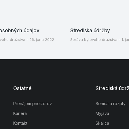
osobných údajov
Strediská údržby
vého družstva
26. júna 2022
Správa bytového družstva
1. j
Ostatné
Strediská údr
Prenájom priestorov
Senica a rozptyl
Kariéra
Myjava
Kontakt
Skalica