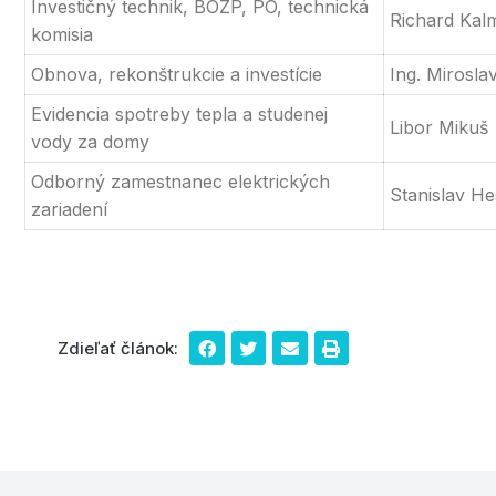
Investičný technik, BOZP, PO, technická
Richard Kal
komisia
Obnova, rekonštrukcie a investície
Ing. Miroslav
Evidencia spotreby tepla a studenej
Libor Mikuš
vody za domy
Odborný zamestnanec elektrických
Stanislav H
zariadení
Zdieľať článok: