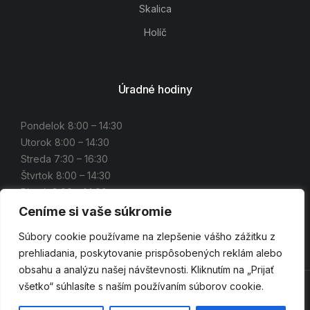
Skalica
Holíč
Úradné hodiny
Pondelok 8:00 – 14:30
Utorok 8:00 – 14:30
Streda 7:30 – 16:30
Štvrtok 8:00 – 14:30
Piatok 8:00 – 14:00
Ceníme si vaše súkromie
Súbory cookie používame na zlepšenie vášho zážitku z
prehliadania, poskytovanie prispôsobených reklám alebo
obsahu a analýzu našej návštevnosti. Kliknutím na „Prijať
všetko“ súhlasíte s naším používaním súborov cookie.
© 2022 Okresné stavebné bytové družstvo Senica