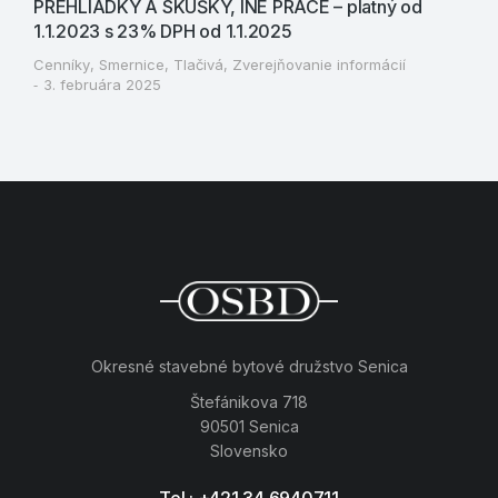
PREHLIADKY A SKÚŠKY, INÉ PRÁCE – platný od
1.1.2023 s 23% DPH od 1.1.2025
Cenníky
,
Smernice
,
Tlačivá
,
Zverejňovanie informácií
3. februára 2025
Okresné stavebné bytové družstvo Senica
Štefánikova 718
90501 Senica
Slovensko
Tel.: +421 34 6940711