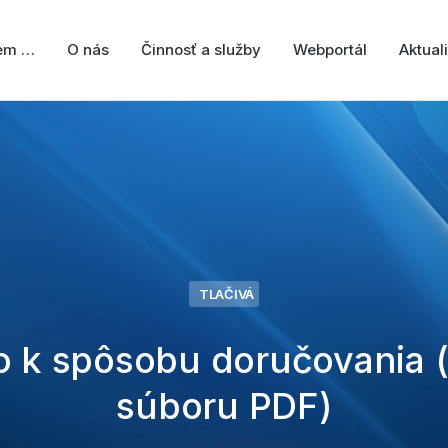
jem …
O nás
Činnosť a služby
Webportál
Aktuali
TLAČIVÁ
o k spôsobu doručovania 
súboru PDF)