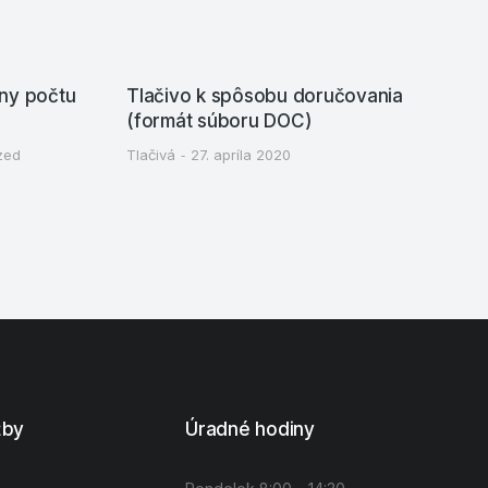
ny počtu
Tlačivo k spôsobu doručovania
Ž
(formát súboru DOC)
z
r
zed
Tlačivá
27. apríla 2020
n
T
žby
Úradné hodiny