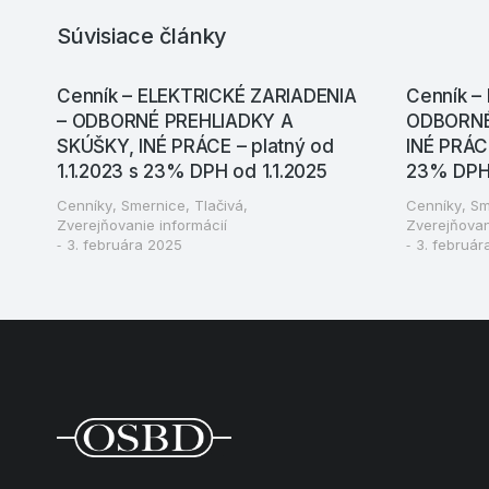
Súvisiace články
Cenník – ELEKTRICKÉ ZARIADENIA
Cenník –
– ODBORNÉ PREHLIADKY A
ODBORNÉ
SKÚŠKY, INÉ PRÁCE – platný od
INÉ PRÁCE
1.1.2023 s 23% DPH od 1.1.2025
23% DPH 
Cenníky
,
Smernice
,
Tlačivá
,
Cenníky
,
Sm
Zverejňovanie informácií
Zverejňovan
3. februára 2025
3. február