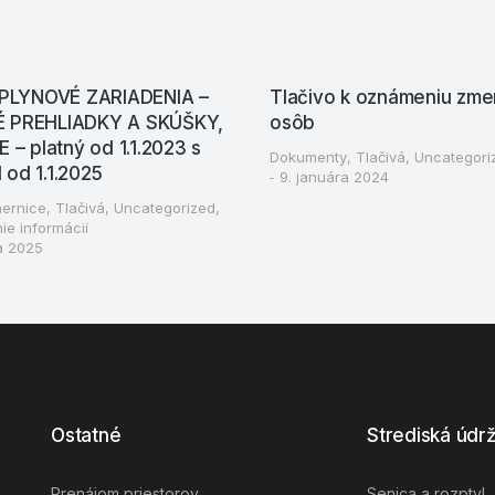
 PLYNOVÉ ZARIADENIA –
Tlačivo k oznámeniu zme
 PREHLIADKY A SKÚŠKY,
osôb
 – platný od 1.1.2023 s
Dokumenty
,
Tlačivá
,
Uncategori
od 1.1.2025
9. januára 2024
ernice
,
Tlačivá
,
Uncategorized
,
ie informácií
a 2025
Ostatné
Strediská údr
Prenájom priestorov
Senica a rozptyl