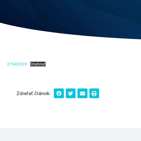
27042020
Stiahnuť
Zdieľať článok: