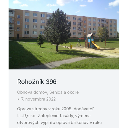
Rohožník 396
Obnova domov
,
Senica a okolie
7. novembra 2022
Oprava strechy v roku 2008, dodávateľ
I.L.R,s.r.o. Zateplenie fasády, výmena
otvorových výplní a oprava balkónov v roku