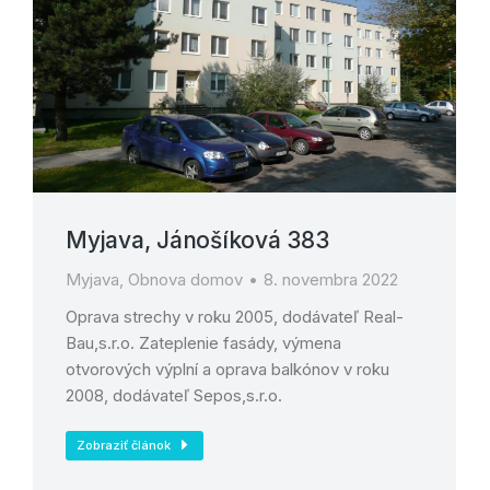
Myjava, Jánošíková 383
Myjava
,
Obnova domov
8. novembra 2022
Oprava strechy v roku 2005, dodávateľ Real-
Bau,s.r.o. Zateplenie fasády, výmena
otvorových výplní a oprava balkónov v roku
2008, dodávateľ Sepos,s.r.o.
Zobraziť článok