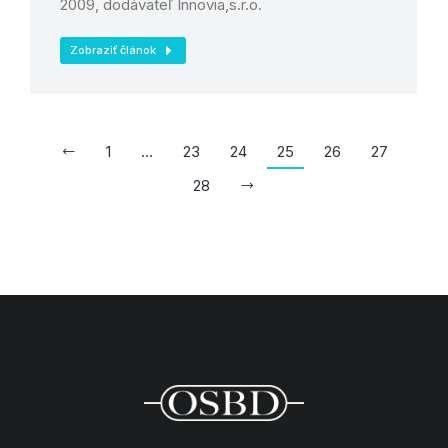
2009, dodávateľ Innovia,s.r.o.
Zobraziť článok
1
…
23
24
25
26
27
28