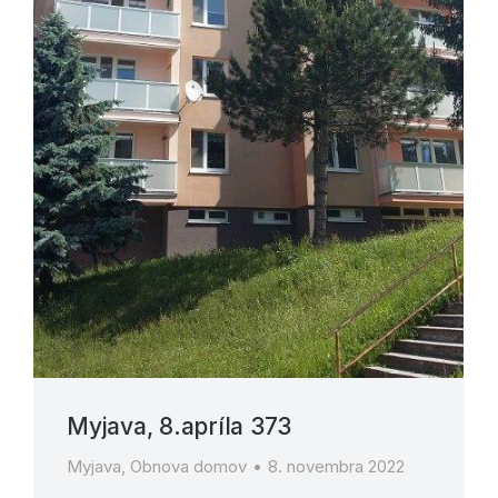
Myjava, 8.apríla 373
Myjava
,
Obnova domov
8. novembra 2022