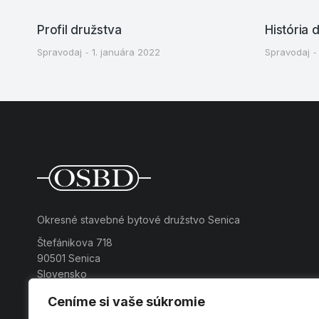
Profil družstva
História 
Spravodaj
1. januára 2022
Spravodaj
Okresné stavebné bytové družstvo Senica
Štefánikova 718
90501 Senica
Slovensko
Ceníme si vaše súkromie
Tel.: +421 34 6940711