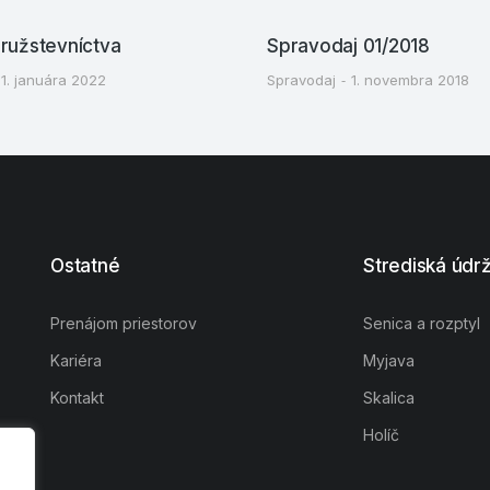
družstevníctva
Spravodaj 01/2018
1. januára 2022
Spravodaj
1. novembra 2018
Ostatné
Strediská údr
Prenájom priestorov
Senica a rozptyl
Kariéra
Myjava
Kontakt
Skalica
Holíč