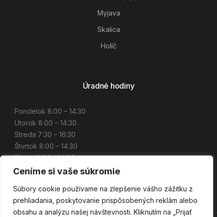
Myjava
Skalica
Holíč
Úradné hodiny
Pondelok 8:00 – 14:30
Utorok 8:00 – 14:30
Streda 7:30 – 16:30
Štvrtok 8:00 – 14:30
Piatok 8:00 – 14:00
Ceníme si vaše súkromie
Súbory cookie používame na zlepšenie vášho zážitku z
prehliadania, poskytovanie prispôsobených reklám alebo
obsahu a analýzu našej návštevnosti. Kliknutím na „Prijať