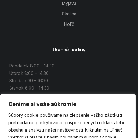
Myjava
Skalica
Holíč
Úradné hodiny
Pondelok 8:00 – 14:30
Utorok 8:00 – 14:30
Streda 7:30 – 16:30
Štvrtok 8:00 – 14:30
Piatok 8:00 – 14:00
Ceníme si vaše súkromie
Súbory cookie používame na zlepšenie vášho zážitku z
prehliadania, poskytovanie prispôsobených reklám alebo
obsahu a analýzu našej návštevnosti. Kliknutím na „Prijať
všetko“ súhlasíte s naším používaním súborov cookie.