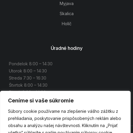
Myjava
Skalica
Holíč
Úradné hodiny
Pondelok 8:00 – 14:30
Utorok 8:00 – 14:30
Streda 7:30 – 16:30
Štvrtok 8:00 – 14:30
Piatok 8:00 – 14:00
Ceníme si vaše súkromie
Súbory cookie používame na zlepšenie vášho zážitku z
prehliadania, poskytovanie prispôsobených reklám alebo
obsahu a analýzu našej návštevnosti. Kliknutím na „Prijať
všetko“ súhlasíte s naším používaním súborov cookie.