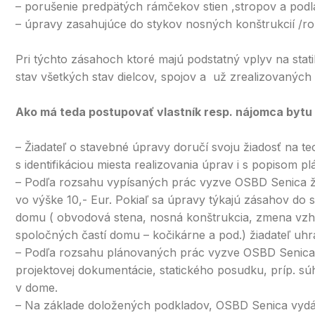
– porušenie predpätých rámčekov stien ,stropov a podl
– úpravy zasahujúce do stykov nosných konštrukcií /ro
Pri týchto zásahoch ktoré majú podstatný vplyv na st
stav všetkých stav dielcov, spojov a už zrealizovanýc
Ako má teda postupovať vlastník resp. nájomca bytu
– Žiadateľ o stavebné úpravy doručí svoju žiadosť na 
s identifikáciou miesta realizovania úprav i s popisom 
– Podľa rozsahu vypísaných prác vyzve OSBD Senica ž
vo výške 10,- Eur. Pokiaľ sa úpravy týkajú zásahov do s
domu ( obvodová stena, nosná konštrukcia, zmena vz
spoločných častí domu – kočikárne a pod.) žiadateľ uhr
– Podľa rozsahu plánovaných prác vyzve OSBD Senica ž
projektovej dokumentácie, statického posudku, príp. sú
v dome.
– Na základe doložených podkladov, OSBD Senica vydá