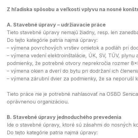
Z hľadiska spôsobu a veľkosti vplyvu na nosné konštr
A. Stavebné úpravy – udržiavacie práce
Tieto stavebné úpravy nemajú žiadny, resp. len zaned
Do tejto kategórie patria najmä úpravy:
– výmena povrchových vrstiev omietok a podláh pri do
– výmena vedení elektroinštalácie, ÚK, SV, TÚV, plynu
podmienky, že potrebné otvory neprekročia rozmer 8×
– výmena okien a dverí do bytu pri dodržaní ich členen
– výmena zárubní dvier za podmienky, že sa neporuší k
Tieto práce nie je potrebné nahlasovať na OSBD Senica
oprávnenou organizáciou.
B. Stavebné úpravy jednoduchého prevedenia
Ide o stavebné úpravy, ktoré sú zásahmi do nosných ko
Do tejto kategórie patria najmä úpravy: