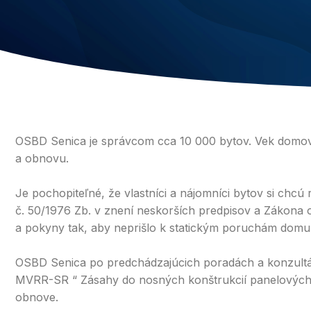
OSBD Senica je správcom cca 10 000 bytov. Vek domov sa
a obnovu.
Je pochopiteľné, že vlastníci a nájomníci bytov si chcú
č. 50/1976 Zb. v znení neskorších predpisov a Zákona o
a pokyny tak, aby neprišlo k statickým poruchám domu 
OSBD Senica po predchádzajúcich poradách a konzultác
MVRR-SR “ Zásahy do nosných konštrukcií panelových do
obnove.