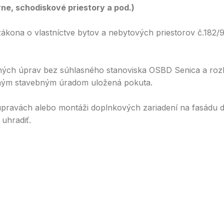
ne, schodiskové priestory a pod.)
kona o vlastníctve bytov a nebytových priestorov č.182/93
ných úprav bez súhlasného stanoviska OSBD Senica a ro
šným stavebným úradom uložená pokuta.
 úpravách alebo montáži doplnkových zariadení na fasádu d
 uhradiť.