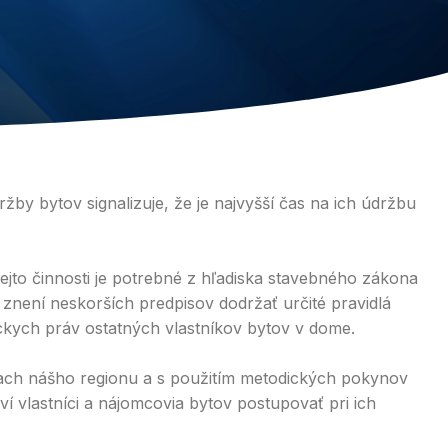
by bytov signalizuje, že je najvyšší čas na ich údržbu
tejto činnosti je potrebné z hľadiska stavebného zákona
 znení neskorších predpisov dodržať určité pravidlá
ckych práv ostatných vlastníkov bytov v dome.
ach nášho regionu a s použitím metodických pokynov
 vlastníci a nájomcovia bytov postupovať pri ich