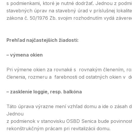
s podmienkami, ktoré je nutné dodržať. Jednou z podmi
stavebných úprav na stavebný úrad v príslušnej lokalit
zákona č. 50/1976 Zb. svojim rozhodnutím vydá závere
Prehľad najčastejších žiadosti:
– výmena okien
Pri výmene okien za rovnaké s rovnakým členením, roz
členenia, rozmeru a farebnosti od ostatných okien v do
– zasklenie loggie, resp. balkóna
Táto úprava výrazne mení vzhľad domu a ide o zásah do 
Jednou
z podmienok v stanovisku OSBD Senica bude povinnosť v
rekonštrukčným prácam pri revitalizácii domu.