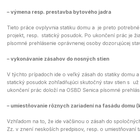
– výmena resp. prestavba bytového jadra
Tieto práce ovplyvnia statiku domu a je preto potrebné 
projekt, resp. statický posudok. Po ukončení prác je 
písomné prehlásenie oprávnenej osoby dozorujúcej stav
– vykonávanie zásahov do nosných stien
V týchto prípadoch ide o veľký zásah do statiky domu a 
statický posudok zohľadňujúci skutočný stav stien s už
ukončení prác doloží na OSBD Senica písomné prehlásen
– umiestňovanie rôznych zariadení na fasádu domu (kli
Vzhľadom na to, že ide väčšinou o zásah do spoločných
Zz. v znení neskoších predpisov, resp. o umiestňovaní 