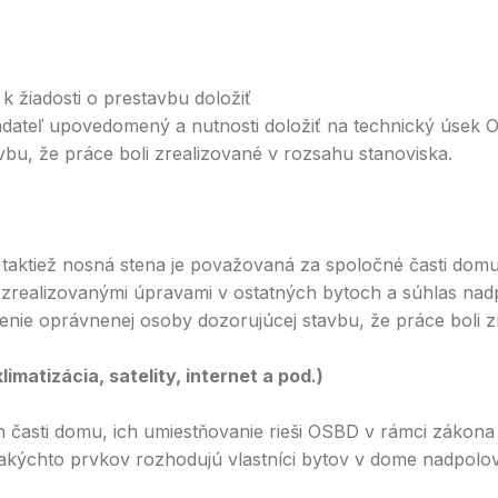
k žiadosti o prestavbu doložiť
žiadateľ upovedomený a nutnosti doložiť na technický úse
bu, že práce boli zrealizované v rozsahu stanoviska.
taktiež nosná stena je považovaná za spoločné časti domu. 
 zrealizovanými úpravami v ostatných bytoch a súhlas nadp
ie oprávnenej osoby dozorujúcej stavbu, že práce boli z
matizácia, satelity, internet a pod.)
 časti domu, ich umiestňovanie rieši OSBD v rámci zákona 
takýchto prvkov rozhodujú vlastníci bytov v dome nadpolov