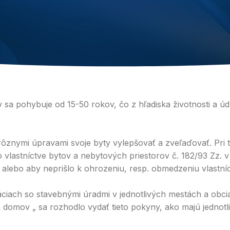
 pohybuje od 15-50 rokov, čo z hľadiska životnosti a údrž
 rôznymi úpravami svoje byty vylepšovať a zveľaďovať. Pri 
 vlastníctve bytov a nebytových priestorov č. 182/93 Zz. v
alebo aby neprišlo k ohrozeniu, resp. obmedzeniu vlastní
iach so stavebnými úradmi v jednotlivých mestách a obci
mov „ sa rozhodlo vydať tieto pokyny, ako majú jednotliví