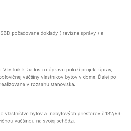
k OSBD požadované doklady ( revízne správy ) a
Vlastník k žiadosti o úpravu priloží projekt úprav,
olovičnej väčšiny vlastníkov bytov v dome. Ďalej po
realizované v rozsahu stanoviska.
o vlastníctve bytov a nebytových priestorov č.182/93
ičnou väčšinou na svojej schôdzi.