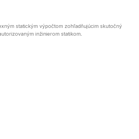
plexným statickým výpočtom zohľadňujúcim skutočný
autorizovaným inžinierom statikom.