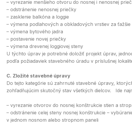
– vyrezanie menšieho otvoru do nosnej i nenosnej prie
– odstránenie nenosnej priečky
– zasklenie balkóna a loggie
– výmena podlahových a obkladových vrstiev za ťažšie
– výmena bytového jadra
– postavenie novej priečky
– výmena drevenej loggiovej steny
U týchto úprav je potrebné doložiť projekt úprav, jedn
podľa požiadaviek stavebného úradu v príslušnej lokalit
C. Zložité stavebné úpravy
Do tejto kategórie sú zahrnuté stavebné úpravy, ktorý
zohľadňujúcim skutočný stav všetkých dielcov. Ide na
– vyrezanie otvorov do nosnej konštrukcie stien a stro
– odstránenie celej steny nosnej konštrukcie – vybúran
v jednom nosnom alebo stropnom paneli