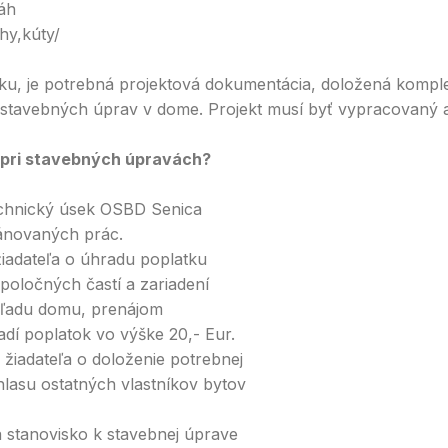
áh
hy,kúty/
atiku, je potrebná projektová dokumentácia, doložená kom
h stavebných úprav v dome. Projekt musí byť vypracovaný 
 pri stavebných úpravách?
technický úsek OSBD Senica
plánovaných prác.
iadateľa o úhradu poplatku
poločných častí a zariadení
hľadu domu, prenájom
adí poplatok vo výške 20,- Eur.
iadateľa o doloženie potrebnej
hlasu ostatných vlastníkov bytov
 stanovisko k stavebnej úprave