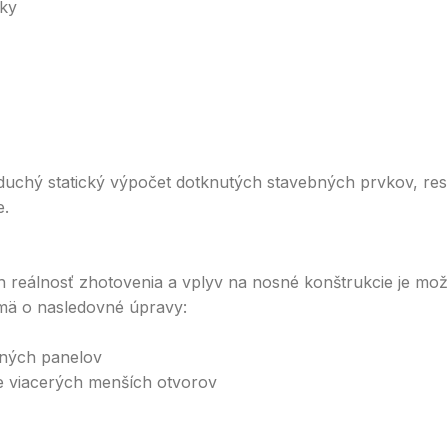
čky
oduchý statický výpočet dotknutých stavebných prvkov, res
e.
ch reálnosť zhotovenia a vplyv na nosné konštrukcie je m
jmä o nasledovné úpravy:
pných panelov
ie viacerých menších otvorov