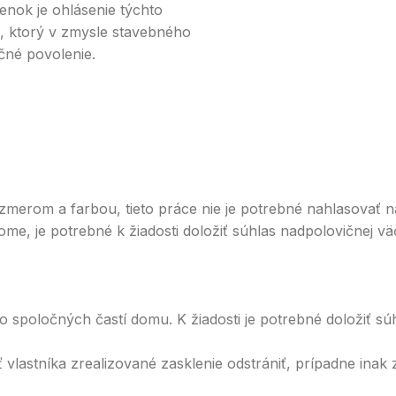
enok je ohlásenie týchto
e, ktorý v zmysle stavebného
čné povolenie.
merom a farbou, tieto práce nie je potrebné nahlasovať 
me, je potrebné k žiadosti doložiť súhlas nadpolovičnej vä
spoločných častí domu. K žiadosti je potrebné doložiť súh
lastníka zrealizované zasklenie odstrániť, prípadne inak