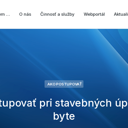
jem …
O nás
Činnosť a služby
Webportál
Aktuali
AKO POSTUPOVAŤ
tupovať pri stavebných úp
byte