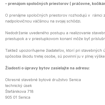
– prenájom spoločných priestorov ( práčovne, kočikár
O prenájme spoločných priestorov rozhodujú v rámci zá
nadpolovičnou väčšinou na svojej schôdzi.
Nedodržanie uvedeného postupu a realizovanie staveb
priestupok a v priestupkovom konaní môže byť príslu
Taktiež upozorňujeme žiadateľov, ktorí pri stavebných
spôsobia škodu tretej osobe, sú povinní ju v plnej výške
Žiadosti o úpravy bytov zasielajte na adresu:
Okresné stavebné bytové družstvo Senica
technický úsek
Štefánikova 718
905 01 Senica