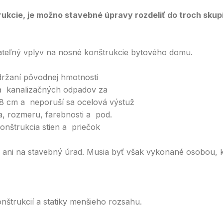
ukcie, je možno stavebné úpravy rozdeliť do troch skup
bateľný vplyv na nosné konštrukcie bytového domu.
držaní pôvodnej hmotnosti
 a kanalizačných odpadov za
8 cm a neporuší sa ocelová výstuž
ia, rozmeru, farebnosti a pod.
onštrukcia stien a priečok
 ani na stavebný úrad. Musia byť však vykonané osobou, 
nštrukcií a statiky menšieho rozsahu.